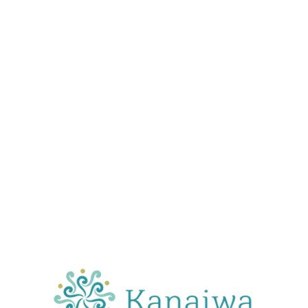
firmeza a tu silueta.
Es el tratamiento no invasivo por excelencia para lograr una
piel uniforme y tonificada
mediante un masaje rítmico y
revitalizante.
Elimina visiblemente la apariencia de celulitis.
Mejora la suavidad y elasticidad de la piel.
Activa el drenaje linfático y reduce la retención de
líquidos.
Tonifica zonas críticas como piernas y glúteos.
Ideal para:
Redefinir la figura y mejorar la calidad de la piel
sin procedimientos quirúrgicos.