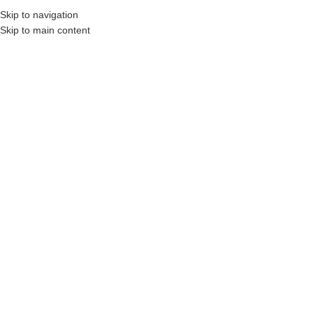
Kanaiwa Wellness & Spa | Spa y Estética en Bogotá
Skip to navigation
Skip to main content