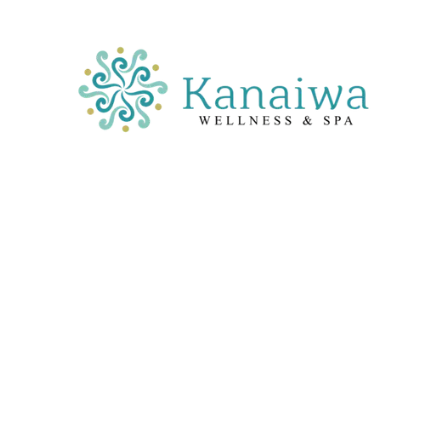
Equilibrar tu energía y regalarle a tu sistema nervioso un
espacio de desconexión profunda y bienestar integral.
Hidromasaje en Jacuzzi
Exfoliación corporal
Masaje de 50 min con aceite tropical
Revitalización facial y corporal con mascarilla
tropical
Pasabocas
Copa de vino o champagne