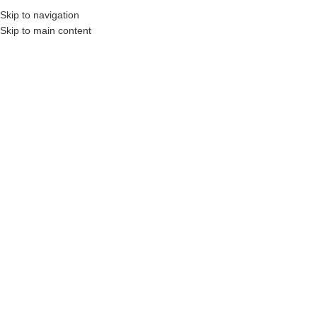
Kanaiwa Wellness & Spa | Spa y Estética en Bogotá
Skip to navigation
Skip to main content