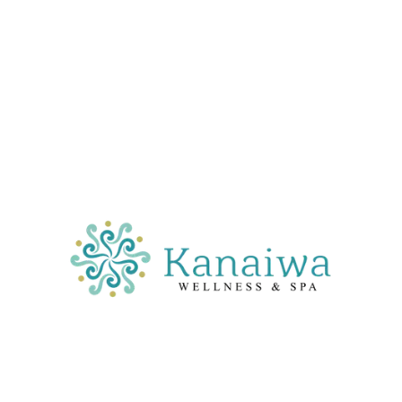
Teléfono
+57
6017619613
Celular
+57 3104748637